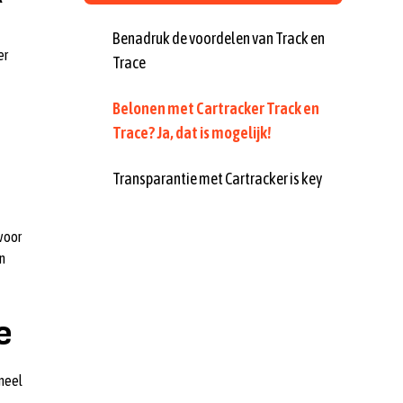
Benadruk de voordelen van Track en
er
Trace
Belonen met Cartracker Track en
Trace? Ja, dat is mogelijk!
Transparantie met Cartracker is key
voor
n
e
oneel