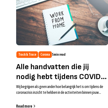
Track & Trace
Corona
5
min read
Alle handvatten die jij
nodig hebt tijdens COVID-
19
Wij begrijpen als geen ander hoe belangrijk het is om tijdens de
coronacrisis inzicht te hebben in de activiteiten binnen jouw
organisatie. Daar...
Read more