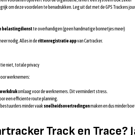
ngrijk om deze voordelen te benadrukken. Leg uit dat met de GPS Trackers jo
e belastingdienst
te overhandigen (geen handmatige bonnetjes meer)
meer nodig. Alles in de
rittenregistratie app
van Cartracker.
ie niet, totale privacy
 voor werknemers:
werkdruk
omlaag voor de werknemers. Dit vermindert stress.
or een efficiente route planning.
t bestuurders minder vaak
snelheidsovertredingen
maken en dus minder boe
tracker Track en Trace? J