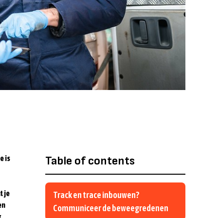
ie
is
Table of contents
t je
Track en trace inbouwen?
en
Communiceer de beweegredenen
k