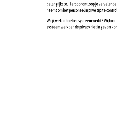
belangrijkste. Hierdoor ontloop je vervelende
neemt om het personeel in privé tijd te contro
Wil jij weten hoe het systeem werkt? Wij kunn
systeem werkt en de privacy niet in gevaar k
Receive the latest news 