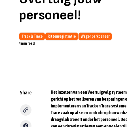
personeel!
Track & Trace
Rittenregistratie
Wagenparkbeheer
4
min read
Share
Het inzetten van een Voertuigvolg systeem 
gericht op het realiseren van besparingen 
implementeren van Track en Trace systemen
Trace vaak op als een controle op hun werkz
draagvlak creëert onder het personeel. D
van een ritregistratiesysteem en voelen zi