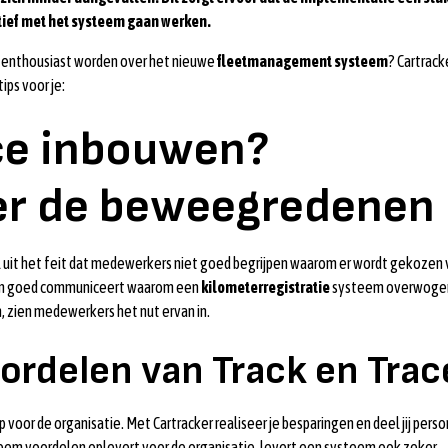
tief met het systeem gaan werken.
 enthousiast worden over het nieuwe
fleetmanagement systeem
? Cartrack
ips voor je:
ace inbouwen?
r de beweegredenen
 uit het feit dat medewerkers niet goed begrijpen waarom er wordt gekozen 
oren goed communiceert waarom een
kilometerregistratie
systeem overwoge
, zien medewerkers het nut ervan in.
ordelen van Track en Trac
p voor de organisatie. Met Cartracker realiseer je besparingen en deel jij pers
ysteem voordelen oplevert voor de organisatie, levert een systeem ook zeker