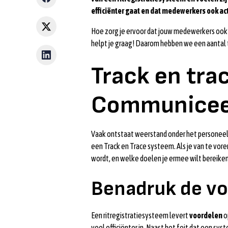
efficiënter gaat en dat medewerkers ook ac
Hoe zorg je ervoor dat jouw medewerkers ook
helpt je graag! Daarom hebben we een aantal t
Track en tr
Communicee
Vaak ontstaat weerstand onder het personeel
een Track en Trace systeem. Als je van te v
wordt, en welke doelen je ermee wilt bereiken
Benadruk de vo
Een ritregistratiesysteem levert
voordelen
o
veel efficiënter in. Naast het feit dat een s