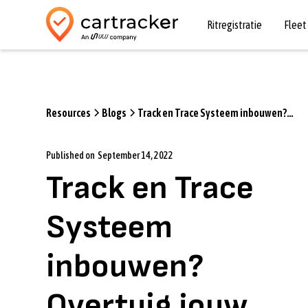
Ritregistratie
Flee
Resources
Blogs
Track en Trace Systeem inbouwen?
Overtuig jouw personeel!
Published on
September 14, 2022
Track en Trace
Systeem
inbouwen?
Overtuig jouw