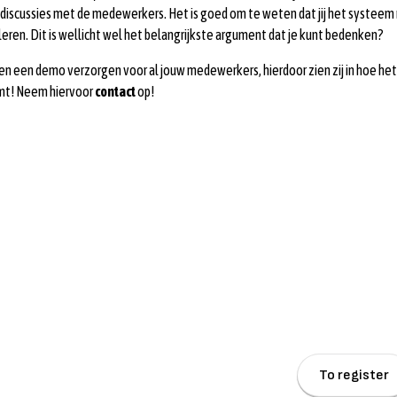
 discussies met de medewerkers. Het is goed om te weten dat jij het systeem 
leren. Dit is wellicht wel het belangrijkste argument dat je kunt bedenken?
en een demo verzorgen voor al jouw medewerkers, hierdoor zien zij in hoe he
omt! Neem hiervoor
contact
op!
Sign up for updates
and tips about mileage registration and tax savings.