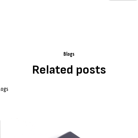
By clicking Sign Up you're confirming that you agree with our
Terms and Conditions
.
Blogs
Related posts
blogs