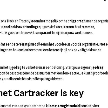
 ons Track en Trace systeem het mogelijk om het
rijgedrag
binnen de organi
 in
snelheidsovertredingen
, agressief
accelereren
, hard
remmen
,
 Het is goed om hierover
transparant
te zijn naar jouw werknemers.
n dat een betere rijstijl niet alleen in het voordeel is voor de organisatie. Met 
ringen en bovendien bevordert een betere rijstijl ook de veiligheid van de
het rijgedrag te verbeteren, is een beloning. Start jouw eigen
rijgedrag
loon de best presterende bestuurder met een leuke actie. Je kunt bijvoorbeel
 gerealiseerde brandstofbesparing uitkeren.
et Cartracker is key
e aanschaf van een systeem om de
kilometerregistratie
bijhouden is het