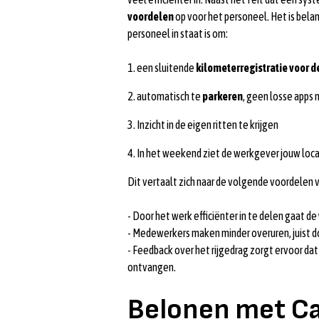
voordelen
op voor het personeel. Het is bela
personeel in staat is om:
1. een sluitende
kilometerregistratie voor d
2. automatisch te
parkeren
, geen losse apps 
3. Inzicht in de eigen ritten te krijgen
4. In het weekend ziet de werkgever jouw locat
Dit vertaalt zich naar de volgende voordelen
- Door het werk efficiënter in te delen gaat de
- Medewerkers maken minder overuren, juist do
- Feedback over het rijgedrag zorgt ervoor da
ontvangen.
Belonen met Car