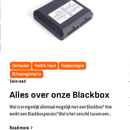
Cartracker
Track & Trace
Toepassingen
Rittenregistratie
5
min read
Alles over onze Blackbox
Wat is er eigenlijk allemaal mogelijk met een Blackbox? Hoe
werkt een Blackbox precies? Wat is het verschil tussen een
Dongel en een Blackbox? J...
Read more