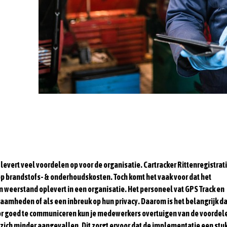
levert veel voordelen op voor de organisatie. Cartracker
Rittenregistrat
op brandstofs- &
onderhoudskosten
. Toch komt het vaak voor dat het
 weerstand oplevert in een organisatie. Het personeel vat GPS Track en
aamheden of als een inbreuk op hun privacy. Daarom is het belangrijk da
oor goed te communiceren kun je medewerkers overtuigen van de voordel
j zich minder aangevallen. Dit zorgt ervoor dat de implementatie een stu