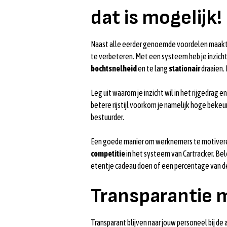
dat is mogelijk!
Naast alle eerder genoemde voordelen maakt
te verbeteren. Met een systeem heb je inzicht
bochtsnelheid
en te lang
stationair
draaien.
Leg uit waarom je inzicht wil in het rijgedrag e
betere rijstijl voorkom je namelijk hoge bekeu
bestuurder.
Een goede manier om werknemers te motiveren 
competitie
in het systeem van Cartracker. Be
etentje cadeau doen of een percentage van de
Transparantie m
Transparant blijven naar jouw personeel bij d