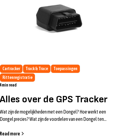
Cartracker
Track & Trace
Toepassingen
Rittenregistratie
4
min read
Alles over de GPS Tracker
Wat zijn de mogelijkheden met een Dongel? Hoe werkt een
Dongel precies? Wat zijn de voordelen van een Dongel ten
opzichte van een Blackbox? Je l...
Read more