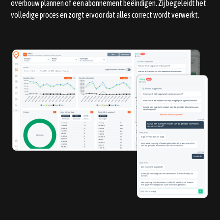
overbouw plannen of een abonnement beëindigen. Zij begeleidt het
volledige proces en zorgt ervoor dat alles correct wordt verwerkt.