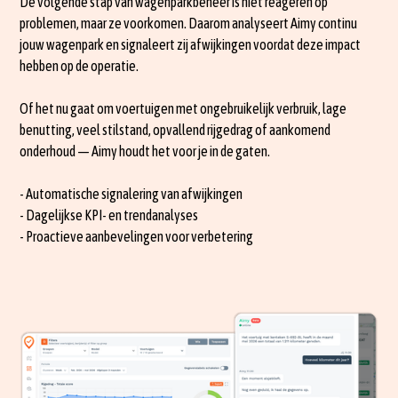
De volgende stap van wagenparkbeheer is niet reageren op
problemen, maar ze voorkomen. Daarom analyseert Aimy continu
jouw wagenpark en signaleert zij afwijkingen voordat deze impact
hebben op de operatie.
Of het nu gaat om voertuigen met ongebruikelijk verbruik, lage
benutting, veel stilstand, opvallend rijgedrag of aankomend
onderhoud — Aimy houdt het voor je in de gaten.
- Automatische signalering van afwijkingen
- Dagelijkse KPI- en trendanalyses
- Proactieve aanbevelingen voor verbetering