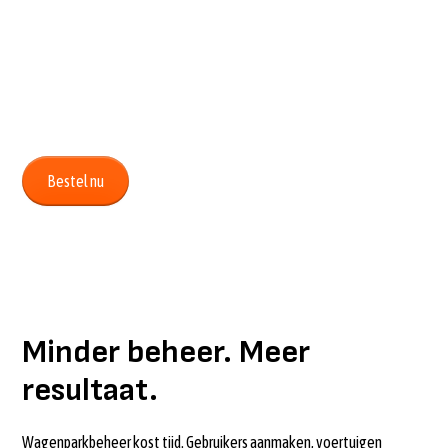
Waarom zelf klikken als Aimy het voor je kan regelen? Laa
rapportages maken, voertuigen beheren, gebruikers aan
installaties plannen en KPI's analyseren. Aimy werkt 24 uu
met je mee.
Bestel nu
Minder beheer. Meer
resultaat.
Wagenparkbeheer kost tijd. Gebruikers aanmaken, voertuigen