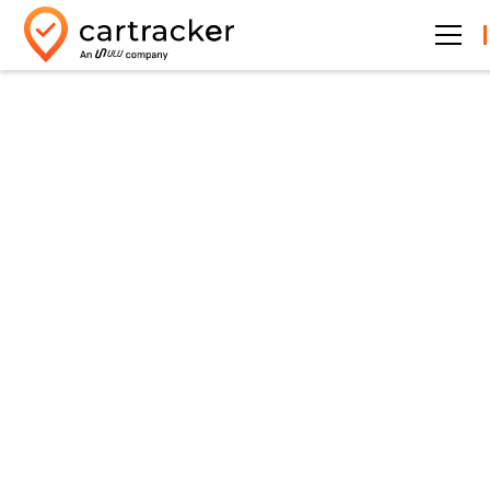
AI voor wagenparkbeheer
Ontmoet Aimy.
Jouw digitale
collega voor
fleetmanageme