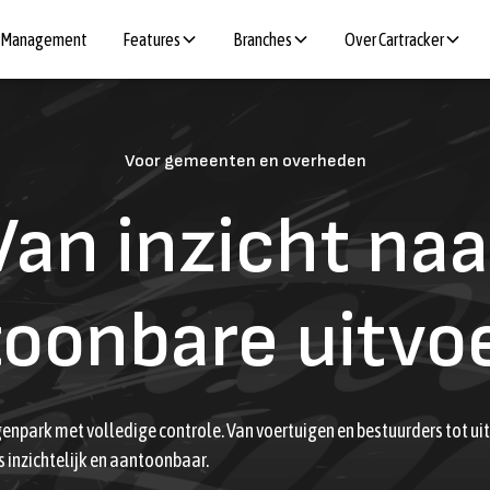
t Management
Features
Branches
Over Cartracker
Voor gemeenten en overheden
Van inzicht naa
oonbare uitvo
npark met volledige controle. Van voertuigen en bestuurders tot u
inzichtelijk en aantoonbaar.