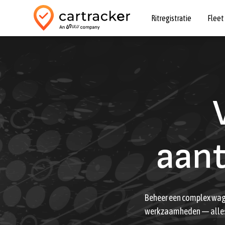
Ritregistratie
Flee
aant
Beheer een complex wage
werkzaamheden — alles 