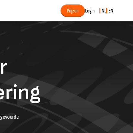
Prijzen
Login
NL
EN
r
ering
itgevoerde