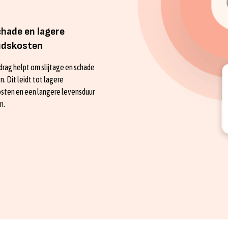
hade en lagere
udskosten
gedrag helpt om slijtage en schade
. Dit leidt tot lagere
sten en een langere levensduur
n.