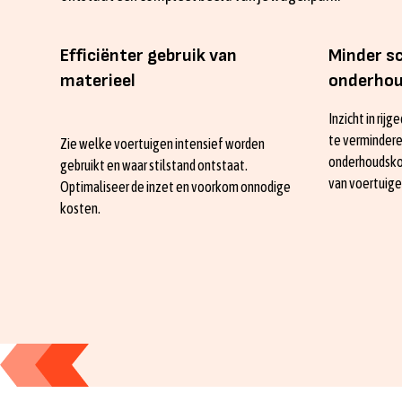
Efficiënter gebruik van
Minder sc
materieel
onderho
Inzicht in rij
te verminderen
Zie welke voertuigen intensief worden
onderhoudsko
gebruikt en waar stilstand ontstaat.
van voertuige
Optimaliseer de inzet en voorkom onnodige
kosten.