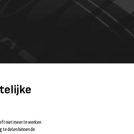
elijke
oeft niet meer te werken
g te delen binnen de