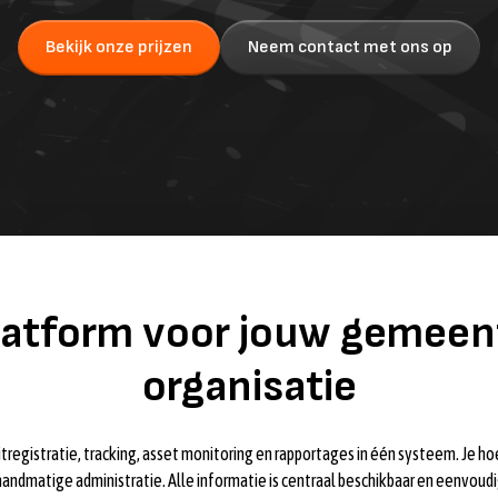
Bekijk onze prijzen
Neem contact met ons op
latform voor jouw gemeent
organisatie
itregistratie, tracking, asset monitoring en rapportages in één systeem. Je h
handmatige administratie. Alle informatie is centraal beschikbaar en eenvoudi