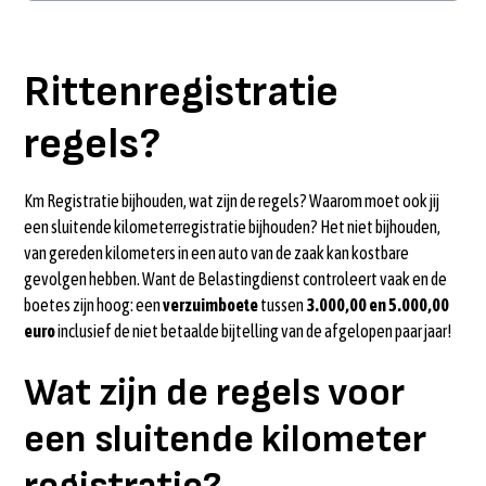
Wat zijn de regels voor een sluitende kilometer registratie?
Sluitende kilometerregistratie voor de belastingdienst
Veel werk voor een sluitende kilometerregistratie?
Rittenregistratie privé auto?
Rittenregistratie
regels?
Km Registratie bijhouden, wat zijn de regels? Waarom moet ook jij
een sluitende kilometerregistratie bijhouden? Het niet bijhouden,
van gereden kilometers in een auto van de zaak kan kostbare
gevolgen hebben. Want de Belastingdienst controleert vaak en de
boetes zijn hoog: een
verzuimboete
tussen
3.000,00 en 5.000,00
euro
inclusief de niet betaalde bijtelling van de afgelopen paar jaar!
Wat zijn de regels voor
een sluitende kilometer