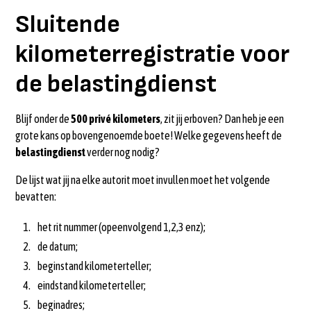
Sluitende
kilometerregistratie voor
de belastingdienst
Blijf onder de
500 privé kilometers
, zit jij erboven? Dan heb je een
grote kans op bovengenoemde boete! Welke gegevens heeft de
belastingdienst
verder nog nodig?
De lijst wat jij na elke autorit moet invullen moet het volgende
bevatten:
het rit nummer (opeenvolgend 1,2,3 enz);
de datum;
beginstand kilometerteller;
eindstand kilometerteller;
beginadres;