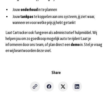
Jouw
onderhoud
in te plannen
Jouw
tankpas
te koppelen aan ons systeem, jij ziet waar,
wanneer en voor welke prijs jij hebt getankt
Laat Cartracker ook fungeren als administratief hulpmiddel. Wij
helpen jou om zo goedkoop mogelijk auto te rijden! Laat je
informeren door ons team, of plan direct een
demo
in. Stel je vraag
en wij beantwoorden deze snel.
Share