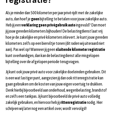
registratie?
Als je minder dan 500 kilometer per jaar privé rijdt met de zakelijke
auto, dan hoef je
geen
bijtelling te betalen voor jouw zakelijke auto.
Heb jij een
verklaring geen privégebruik auto
ingevuld? Dan moet
jij jouw gereden kilometers bijhouden! De belastingdienst laat vrij
hoe je de zakelijke en privé kilometers inlevert. Je kunt jouw gereden
kilometers zelfs op een bierviltje tonen (dit raden wij uiteraard niet
aan). Pas wel op! Wanneer jij geen
sluitende kilometer registratie
kunt overhandigen, dan kan de belastingdienst alle misgelopen
bijtelling over de afgelopen periode terugvragen.
Jij kunt ook jouw privé auto voor zakelijke doeleinden gebruiken. Dit
is een wat lastiger punt, aangezien jij dan ook rittenregistratie kan
gaan gebruiken om de kosten van jouw eigen voertuig te drukken.
Denk hierbij bijvoorbeeld aan onderhoud, wegenbelasting, brandstof
en zelfs een tankpas. Jij kunt bijvoorbeeld de privé auto volledig
zakelijk gebruiken, en hiervoor heb jij
rittenregistratie
nodig. Hier
schrijven wij later nog een artikel over, wordt vervolgd!