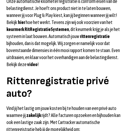
Onze automatische kilometer registratie is conform eisen van de
belastingdienst. Je hoeft ons product niet in te laten bouwen,
wanneer jij voor Plug & Play kiest, kan jij beginnen wanneer jij wilt!
Bekijk
hier
hoe het werkt. Tevens zijn wij ook voorzien van het
keurmerk RitRegistratieSystemen
, dit keurmerk krijg je als je het
systeem in laat bouwen. Automatisch jouw
rittenregistratie
bijhouden, dan is dat mogelijk. Wij zorgen er namelijk voor dat
bovenstaande dimensies in één mooi rapport komen te staan. Even
uitdraaien, en klaar voor het overhandigen aan de belastingdienst.
Bekijk deze
video
!
Rittenregistratie privé
auto?
Vind jij het lastig om jouw kosten bij te houden van een privé auto
waarmee jij
zakelijk
rijdt? Alle facturen opzoeken en bijhouden kan
ook een lastige zaak zijn. Met Cartracker automatische
rittenregistratie heb jij de mogelijkheid om: