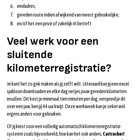
eindadres;
gereden route indien afwijkend van meest gebruikelijke;
en/of het een privé of zakelijk rit betreft
Veel werk voor een
sluitende
kilometerregistratie?
Je kunt het zo gek maken als jij zelft wilt. Uiteraard kun jij een excel
sjabloon downloaden en elke dag netjes jouw gereden kilometers
invullen. Dit kost je minimaal tien minuten per dag, verspreid je dit
over een jaar, ben jij 44 uur kwijt. Deze werkweek kan je zeker wel
ergens anders voor gebruiken.
Of jij kiest voor een volledig automatisch kilometerregistratie
systeem zoals bijvoorbeeld, hoe kan het ook anders,
Cartracker!