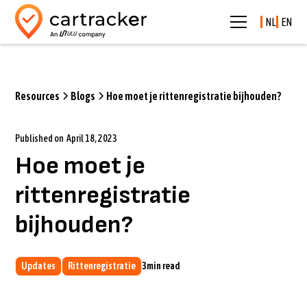
NL
EN
Resources
Blogs
Hoe moet je rittenregistratie bijhouden?
Published on
April 18, 2023
Hoe moet je
rittenregistratie
bijhouden?
Updates
Rittenregistratie
3
min read