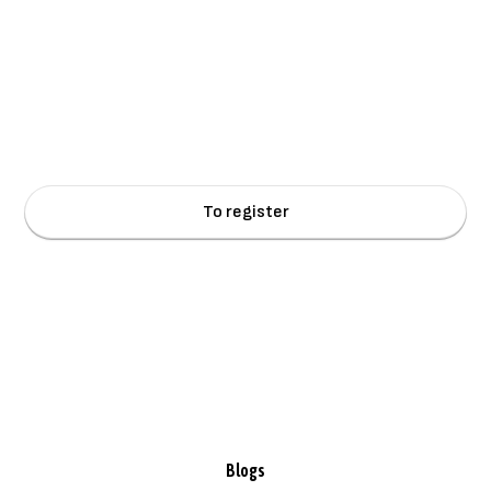
Sign up for updates
Receive the latest news and tips about mileage registration and tax
savings.
Terms and
By clicking Sign Up you're confirming that you agree with our
Conditions
.
Blogs