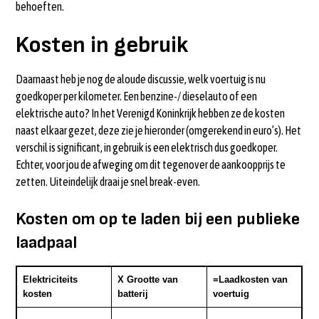
behoeften.
Kosten in gebruik
Daarnaast heb je nog de aloude discussie, welk voertuig is nu
goedkoper per kilometer. Een benzine-/ dieselauto of een
elektrische auto? In het Verenigd Koninkrijk hebben ze de kosten
naast elkaar gezet, deze zie je hieronder (omgerekend in euro’s). Het
verschil is significant, in gebruik is een elektrisch dus goedkoper.
Echter, voor jou de afweging om dit tegenover de aankoopprijs te
zetten. Uiteindelijk draai je snel break-even.
Kosten om op te laden bij een publieke
laadpaal
Elektriciteits
X Grootte van
=Laadkosten van
kosten
batterij
voertuig