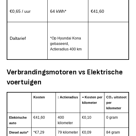
€0,65 / uur
64 kWh*
€41,60
Daltarief
*Op Hyundai Kona
gebaseerd,
Actieradius 400 km
Verbrandingsmotoren vs Elektrische
voertuigen
Kosten
: Actieradius
= Kosten per
CO₂ uitstoot
kilometer
per
kilometer
€41,60
400
€0,10
0 gram
Elektrische
kilometer
auto
*€7,29
79 kilometer
€0,09
84 gram
Diesel auto*