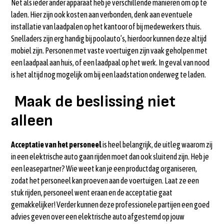
Net als ieder ander apparaat heb je verschillende manieren om op te
laden. Hier zijn ook kosten aan verbonden, denk aan eventuele
installatie van laadpalen op het kantoor of bij medewerkers thuis.
Snelladers zijn erg handig bij poolauto’s, hierdoor kunnen deze altijd
mobiel zijn. Personen met vaste voertuigen zijn vaak geholpen met
een laadpaal aan huis, of een laadpaal op het werk. In geval van nood
is het altijd nog mogelijk om bij een laadstation onderweg te laden.
Maak de beslissing niet
alleen
Acceptatie van het personeel
is heel belangrijk, de uitleg waarom zij
in een elektrische auto gaan rijden moet dan ook sluitend zijn. Heb je
een leasepartner? Wie weet kan je een productdag organiseren,
zodat het personeel kan proeven aan de voertuigen. Laat ze een
stuk rijden, personeel went eraan en de acceptatie gaat
gemakkelijker! Verder kunnen deze professionele partijen een goed
advies geven over een elektrische auto afgestemd op jouw