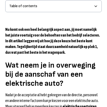
Table of contents
Wat neem je in overweging bij de aanschaf van een
1. Functie van het elektrische auto – wie rijdt in de
2. Hoe rijdt een elektrische auto?
3. Past een elektrische auto binnen de waarden van het
4. Actieradius van een elektrische auto – hoe lang kan je
5. Laadmomenten per week
Maak de beslissing niet alleen
Kosten in gebruik
elektrische auto?
elektrische auto’s?
bedrijf?
rijden?
Nu komt ook een heel belangrijk aspect aan, jij moet namelijk
Kosten om op te laden bij een publieke laadpaal
het juiste voertuig voor de behoeften van het bedrijf selecteren.
In dit artikel leggen wij uit hoe jij deze keuze het beste kunt
Verbrandingsmotoren vs Elektrische voertuigen
maken. Tegelijkertijd staat duurzaamheid natuurlijk op plek 1,
dus wat past het beste in het
wagenpark
.
Wat neem je in overweging
bij de aanschaf van een
elektrische auto?
Nadat je de acceptatie al hebt gekregen van de directie, personeel
en andere interne factoren kun je kiezen voor een elektrische auto.
Maar uiteraard heb je meerdere keuzes in
elektrische voertuigen
.