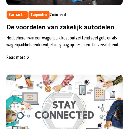
Cartracker
Carpoolen
2
min read
De voordelen van zakelijk autodelen
Het beheren van een wagenpark kost ontzettend veel geld en als
wagenparkbeheerder wil je hier graag op besparen. Uit verschillende
onderzoeken v...
Read more