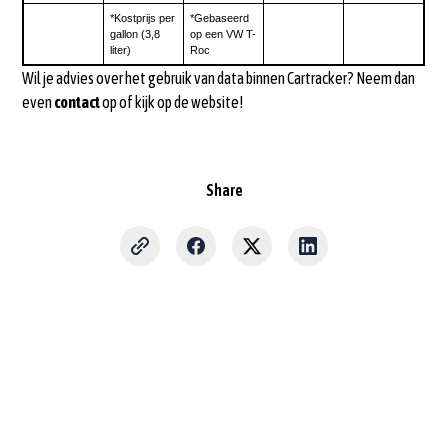
*Kostprijs per
*Gebaseerd
gallon (3,8
op een VW T-
liter)
Roc
Wil je advies over het gebruik van data binnen Cartracker? Neem dan
even
contact
op of kijk op de website!
Share