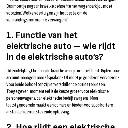
Dus moet je nagaan in welke behoefte het wagenpark jou moet
voorzien. Welke voertuigen zijn het beste om de
verbrandingsmotoren te vervangen?
1. Functie van het
elektrische auto – wie rijdt
in de elektrische auto’s?
Uiteindelijk ligt het aan de branche waar je in actief bent. Rijden jouw
accountmanagers naar afspraken? Of moet je goederen vervoeren?
Voor beide behoeften zijn er verschillende opties te kiezen.
Toegegeven, momenteel is de keuze groter voor elektrische
personenwagens, dan elektrische bedrijfswagens. Maar
laatstgenoemde maakt een opmars en bieden vooral op kortere
afstanden een uitstekende oplossing.
2. Hoe rijdt een elektrische