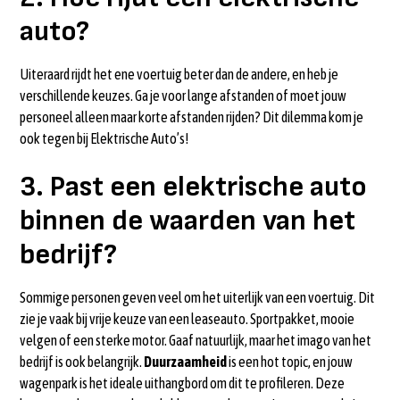
auto?
Uiteraard rijdt het ene voertuig beter dan de andere, en heb je
verschillende keuzes. Ga je voor lange afstanden of moet jouw
personeel alleen maar korte afstanden rijden? Dit dilemma kom je
ook tegen bij Elektrische Auto’s!
3. Past een elektrische auto
binnen de waarden van het
bedrijf?
Sommige personen geven veel om het uiterlijk van een voertuig. Dit
zie je vaak bij vrije keuze van een leaseauto. Sportpakket, mooie
velgen of een sterke motor. Gaaf natuurlijk, maar het imago van het
bedrijf is ook belangrijk.
Duurzaamheid
is een hot topic, en jouw
wagenpark is het ideale uithangbord om dit te profileren. Deze