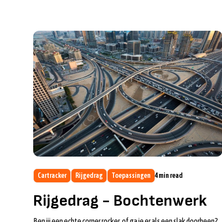
Cartracker
Rijgedrag
Toepassingen
4
min read
Rijgedrag - Bochtenwerk
Ben jij een echte corner rocker, of ga je er als een slak doorheen?