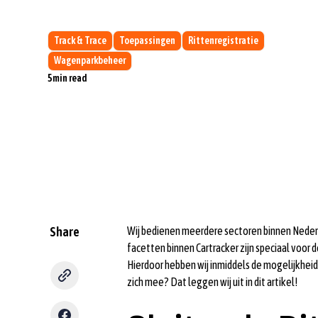
Track & Trace
Toepassingen
Rittenregistratie
Wagenparkbeheer
5
min read
Share
Wij bedienen meerdere sectoren binnen Neder
facetten binnen Cartracker zijn speciaal voo
Hierdoor hebben wij inmiddels de mogelijkheid
zich mee? Dat leggen wij uit in dit artikel!