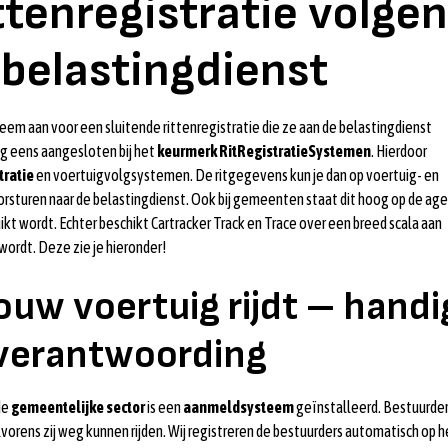
ttenregistratie volge
 belastingdienst
eem aan voor een sluitende rittenregistratie die ze aan de belastingdienst
og eens aangesloten bij het
keurmerk RitRegistratieSystemen
. Hierdoor
tratie
en voertuigvolgsystemen. De ritgegevens kun je dan op voertuig- en
sturen naar de belastingdienst. Ook bij gemeenten staat dit hoog op de age
kt wordt. Echter beschikt Cartracker Track en Trace over een breed scala aan
wordt. Deze zie je hieronder!
jouw voertuig rijdt – handi
verantwoording
de
gemeentelijke sector
is een
aanmeldsysteem
geïnstalleerd. Bestuurde
orens zij weg kunnen rijden. Wij registreren de bestuurders automatisch op h