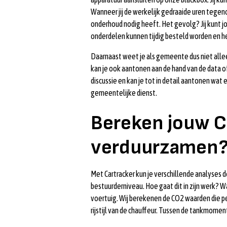
Wanneer jij de werkelijk gedraaide uren tegen
onderhoud nodig heeft. Het gevolg? Jij kunt 
onderdelen kunnen tijdig besteld worden en het
Daarnaast weet je als gemeente dus niet alle
kan je ook aantonen aan de hand van de data 
discussie en kan je tot in detail aantonen wa
gemeentelijke dienst.
Bereken jouw CO
verduurzamen
Met Cartracker kun je verschillende analyses 
bestuurderniveau. Hoe gaat dit in zijn werk? Wa
voertuig. Wij berekenen de CO2 waarden die p
rijstijl van de chauffeur. Tussen de tankmom