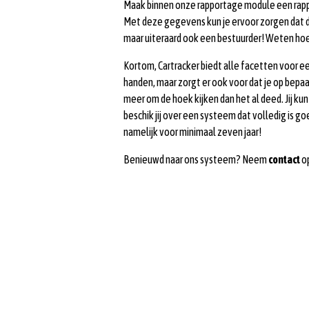
Maak binnen onze rapportage module een rappor
Met deze gegevens kun je ervoor zorgen dat de
maar uiteraard ook een bestuurder! Weten hoe
Kortom, Cartracker biedt alle facetten voor 
handen, maar zorgt er ook voor dat je op bepa
meer om de hoek kijken dan het al deed. Jij ku
beschik jij over een systeem dat volledig is 
namelijk voor minimaal zeven jaar!
Benieuwd naar ons systeem? Neem
contact
op