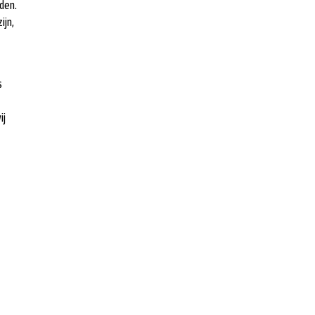
nden.
ijn,
s
ij