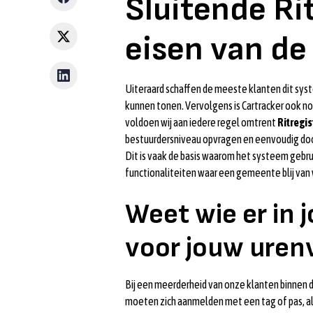
Sluitende Ri
eisen van de
Uiteraard schaffen de meeste klanten dit syst
kunnen tonen. Vervolgens is Cartracker ook n
voldoen wij aan iedere regel omtrent
Ritregis
bestuurdersniveau opvragen en eenvoudig door
Dit is vaak de basis waarom het systeem gebrui
functionaliteiten waar een gemeente blij van 
Weet wie er in 
voor jouw uren
Bij een meerderheid van onze klanten binnen 
moeten zich aanmelden met een tag of pas, alv