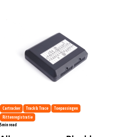
Cartracker
Track & Trace
Toepassingen
Rittenregistratie
5
min read