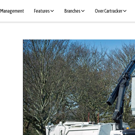
t Management
Features
Branches
Over Cartracker