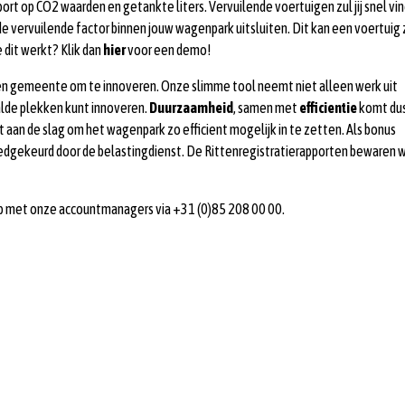
t op CO2 waarden en getankte liters. Vervuilende voertuigen zul jij snel vi
 vervuilende factor binnen jouw wagenpark uitsluiten. Dit kan een voertuig z
 dit werkt? Klik dan
hier
voor een demo!
een gemeente om te innoveren. Onze slimme tool neemt niet alleen werk uit
alde plekken kunt innoveren.
Duurzaamheid
, samen met
efficientie
komt du
nt aan de slag om het wagenpark zo efficient mogelijk in te zetten. Als bonus
goedgekeurd door de belastingdienst. De Rittenregistratierapporten bewaren w
 met onze accountmanagers via +31 (0)85 208 00 00.
Sign up for updates