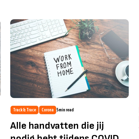
Track & Trace
Corona
5
min read
Alle handvatten die jij
nodig hebt tijdens COVID-