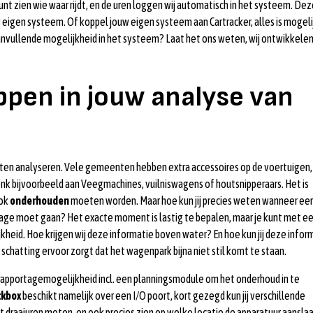
j kunt zien wie waar rijdt, en de uren loggen wij automatisch in het systeem. De
w eigen systeem. Of koppel jouw eigen systeem aan Cartracker, alles is mogeli
 aanvullende mogelijkheid in het systeem? Laat het ons weten, wij ontwikkele
ppen in jouw analyse van
etten analyseren. Vele gemeenten hebben extra accessoires op de voertuigen,
k bijvoorbeeld aan Veegmachines, vuilniswagens of houtsnipperaars. Het is
ook
onderhouden
moeten worden. Maar hoe kun jij precies weten wanneer ee
age moet gaan? Het exacte moment is lastig te bepalen, maar je kunt met e
ijkheid. Hoe krijgen wij deze informatie boven water? En hoe kun jij deze infor
 schatting ervoor zorgt dat het wagenpark bijna niet stil komt te staan.
 rapportagemogelijkheid incl. een planningsmodule om het onderhoud in te
ckbox
beschikt namelijk over een I/O poort, kort gezegd kun jij verschillende
nt draaiuren meten, en ook precies zien op welke locatie de apparatuur aanslaa