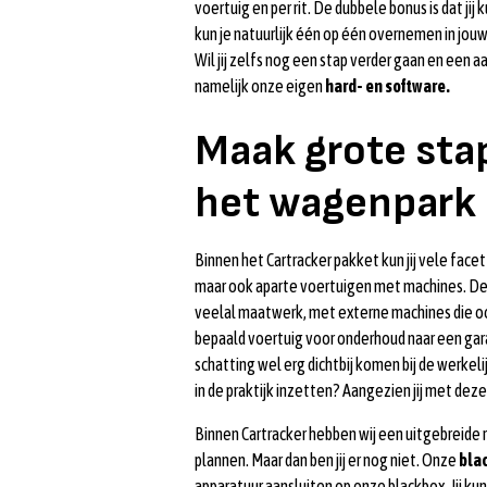
voertuig en per rit. De dubbele bonus is dat ji
kun je natuurlijk één op één overnemen in jou
Wil jij zelfs nog een stap verder gaan en een
namelijk onze eigen
hard- en software.
Maak grote sta
het wagenpark
Binnen het Cartracker pakket kun jij vele fac
maar ook aparte voertuigen met machines. Den
veelal maatwerk, met externe machines die 
bepaald voertuig voor onderhoud naar een gar
schatting wel erg dichtbij komen bij de werkel
in de praktijk inzetten? Aangezien jij met deze
Binnen Cartracker hebben wij een uitgebreide
plannen. Maar dan ben jij er nog niet. Onze
bla
apparatuur aansluiten op onze blackbox. Jij ku