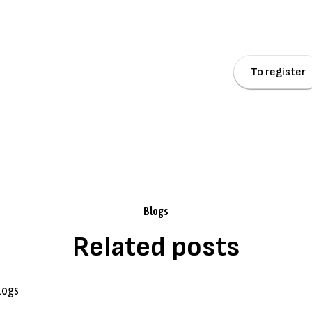
and tips about mileage registration and tax savings.
By clicking Sign Up you're confirming that you agree with our
Terms and Conditions
.
Blogs
Related posts
blogs