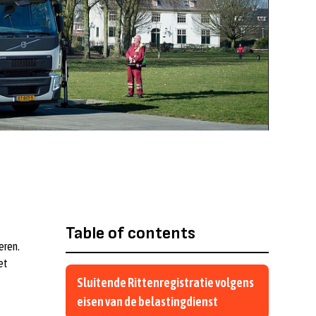
Table of contents
eren.
et
Sluitende Rittenregistratie volgens
eisen van de belastingdienst