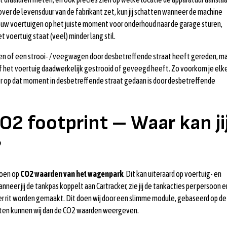
over de levensduur van de fabrikant zet, kun jij schatten wanneer de machine
jouw voertuigen op het juiste moment voor onderhoud naar de garage sturen,
 voertuig staat (veel) minder lang stil.
en of een strooi- / veegwagen door desbetreffende straat heeft gereden, m
of het voertuig daadwerkelijk gestrooid of geveegd heeft. Zo voorkom je elk
t er op dat moment in desbetreffende straat gedaan is door desbetreffende
2 footprint – Waar kan ji
?
doen op
CO2 waarden van het wagenpark
. Dit kan uiteraard op voertuig- en
nneer jij de tankpas koppelt aan Cartracker, zie jij de tankacties per persoon e
er rit worden gemaakt. Dit doen wij door een slimme module, gebaseerd op de
enten kunnen wij dan de CO2 waarden weergeven.