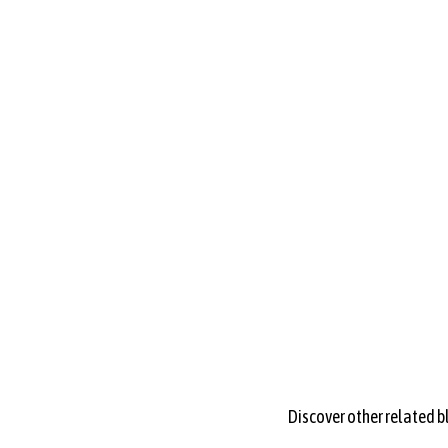
Receive the latest news 
Discover other related 