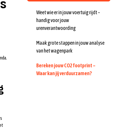
ns
Weet wie er in jouw voertuig rijdt –
handig voor jouw
urenverantwoording
Maak grote stappen in jouw analyse
van het wagenpark
nda.
Bereken jouw CO2 footprint –
Waar kan jij verduurzamen?
g
rs
et