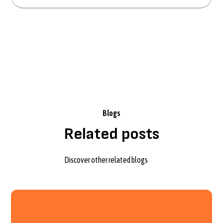
Terms and
By clicking Sign Up you're confirming that you agree with our
Conditions
.
Blogs
Related posts
Discover other related blogs