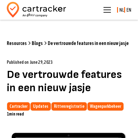
NL
EN
Resources
Blogs
De vertrouwde features in een nieuw jasje
Published on
June 29, 2023
De vertrouwde features
in een nieuw jasje
Cartracker
Updates
Rittenregistratie
Wagenparkbeheer
1
min read