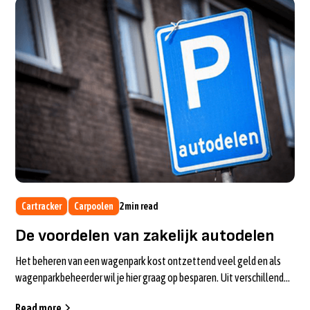
Cartracker
Carpoolen
2
min read
De voordelen van zakelijk autodelen
Het beheren van een wagenpark kost ontzettend veel geld en als
wagenparkbeheerder wil je hier graag op besparen. Uit verschillende
onderzoeken v...
Read more