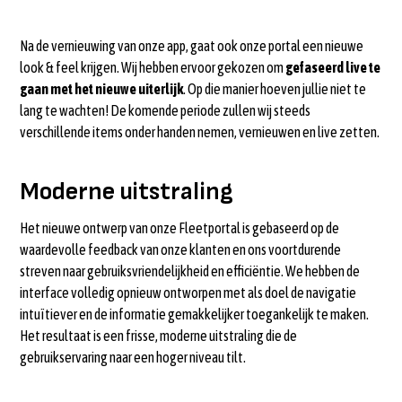
Moderne uitstraling
Geen onderbrekingen
Veranderingen
Na de vernieuwing van onze app, gaat ook onze portal een nieuwe
look & feel krijgen. Wij hebben ervoor gekozen om
gefaseerd live te
gaan met het nieuwe uiterlijk
. Op die manier hoeven jullie niet te
lang te wachten! De komende periode zullen wij steeds
verschillende items onder handen nemen, vernieuwen en live zetten.
Moderne uitstraling
Het nieuwe ontwerp van onze Fleetportal is gebaseerd op de
waardevolle feedback van onze klanten en ons voortdurende
streven naar gebruiksvriendelijkheid en efficiëntie. We hebben de
interface volledig opnieuw ontworpen met als doel de navigatie
intuïtiever en de informatie gemakkelijker toegankelijk te maken.
Het resultaat is een frisse, moderne uitstraling die de
gebruikservaring naar een hoger niveau tilt.