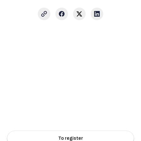
Sign up for updates
Receive the latest news and tips about mileage registration and tax
savings.