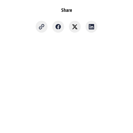
Share
Sign up for updates
Receive the latest news and tips about mileage registration and tax
savings.