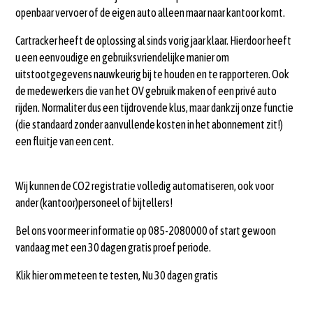
openbaar vervoer of de eigen auto alleen maar naar kantoor komt.
Cartracker heeft de oplossing al sinds vorig jaar klaar. Hierdoor heeft
u een eenvoudige en gebruiksvriendelijke manier om
uitstootgegevens nauwkeurig bij te houden en te rapporteren. Ook
de medewerkers die van het OV gebruik maken of een privé auto
rijden. Normaliter dus een tijdrovende klus, maar dankzij onze functie
(die standaard zonder aanvullende kosten in het abonnement zit!)
een fluitje van een cent.
Wij kunnen de CO2 registratie volledig automatiseren, ook voor
ander (kantoor)personeel of bijtellers!
Bel ons voor meer informatie op
085-2080000
of start gewoon
vandaag met een 30 dagen gratis proef periode.
Klik hier om meteen te testen, Nu 30 dagen gratis