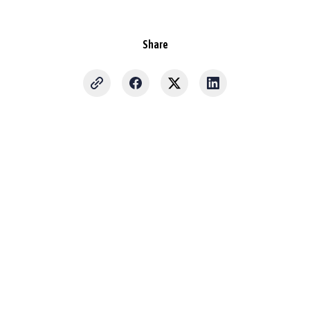
Share
Sign up for updates
Receive the latest news and tips about mileage registration and tax
savings.