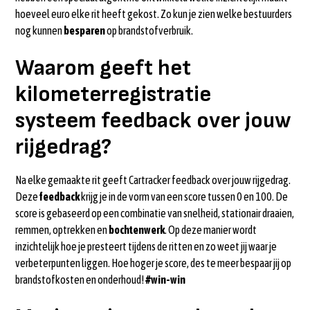
hoeveel euro elke rit heeft gekost. Zo kun je zien welke bestuurders
nog kunnen
besparen
op brandstofverbruik.
Waarom geeft het
kilometerregistratie
systeem feedback over jouw
rijgedrag?
Na elke gemaakte rit geeft Cartracker feedback over jouw rijgedrag.
Deze
feedback
krijg je in de vorm van een score tussen 0 en 100. De
score is gebaseerd op een combinatie van snelheid, stationair draaien,
remmen, optrekken en
bochtenwerk
. Op deze manier wordt
inzichtelijk hoe je presteert tijdens de ritten en zo weet jij waar je
verbeterpunten liggen. Hoe hoger je score, des te meer bespaar jij op
brandstofkosten en onderhoud!
#win-win