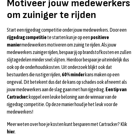
Motiveer jouw medewerkers
om zuiniger te rijden
Start een rijgedrag competitie onder jouw medewerkers. Door een
rijgedrag competitie
te starten kun je op een
positieve
manier
medewerkers motiveren om zuinig te rijden. Als jouw
medewerkers zuiniger rijden, bespaar jij op brandstofkosten en zullen
slijtagedelen minder snel slijten. Hierdoor bespaar je uiteindelijk dus
ook op de onderhoudskosten. Uit onderzoek blijkt ook dat
bestuurders die rustiger rijden,
60% minder
kans maken op een
ongeval. Dit betekent dus dat de kans op schades ook afneemt als
jouw medewerkers aan de slag gaan met hun rijgedrag.
Een tip van
Cartracker:
koppel een leuke beloning aan de winnaar van de
rijgedrag competitie. Op deze manier houd je het leuk voor de
medewerkers!
Meer weten over hoe je kosten kunt besparen met Cartracker? Klik
hier
.