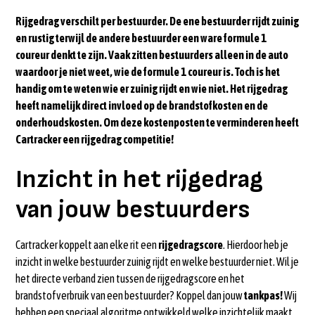
Rijgedrag verschilt per bestuurder. De ene bestuurder rijdt zuinig
en rustig terwijl de andere bestuurder een ware formule 1
Waarom geeft het kilometerregistratie systeem feedback
coureur denkt te zijn. Vaak zitten bestuurders alleen in de auto
over jouw rijgedrag?
waardoor je niet weet, wie de formule 1 coureur is. Toch is het
handig om te weten wie er zuinig rijdt en wie niet. Het rijgedrag
Motiveer jouw medewerkers om zuiniger te rijden
heeft namelijk direct invloed op de brandstofkosten en de
onderhoudskosten. Om deze kostenposten te verminderen heeft
Cartracker een rijgedrag competitie!
Inzicht in het rijgedrag
van jouw bestuurders
Cartracker koppelt aan elke rit een
rijgedragscore
. Hierdoor heb je
inzicht in welke bestuurder zuinig rijdt en welke bestuurder niet. Wil je
het directe verband zien tussen de rijgedragscore en het
brandstofverbruik van een bestuurder? Koppel dan jouw
tankpas!
Wij
hebben een speciaal algoritme ontwikkeld welke inzichtelijk maakt